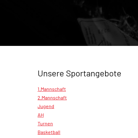
Unsere Sportangebote
1.Mannschaft
2.Mannschaft
Jugend
AH
Turnen
Basketball