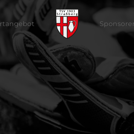
rtangebot
Sponsore