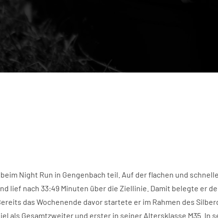
im Night Run in Gengenbach teil. Auf der flachen und schnell
 lief nach 33:49 Minuten über die Ziellinie. Damit belegte er d
 Bereits das Wochenende davor startete er im Rahmen des Silberd
iel als Gesamtzweiter und erster in seiner Altersklasse M35. In s