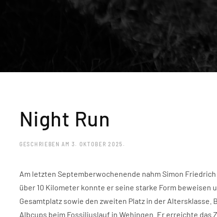
Night Run
GESCHRIEBEN AM
3. OKTOBER 2025
.
Am letzten Septemberwochenende nahm Simon Friedrich be
über 10 Kilometer konnte er seine starke Form beweisen und
Gesamtplatz sowie den zweiten Platz in der Altersklasse.
Albcups beim Fossiliuslauf in Wehingen. Er erreichte das Z