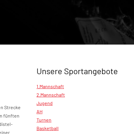
Unsere Sportangebote
1.Mannschaft
2.Mannschaft
Jugend
en Strecke
AH
en fünften
Turnen
istel-
Basketball
einer