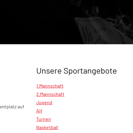
Unsere Sportangebote
1.Mannschaft
2.Mannschaft
Jugend
amtplatz auf
AH
Turnen
Basketball