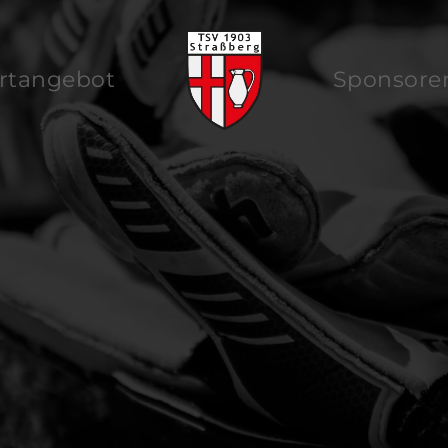
rtangebot
Sponsore